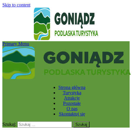
Skip to content
Primary Menu
Strona główna
Turystyka
Atrakcje
Pozostałe
O nas
Skontaktuj się
Szukaj: