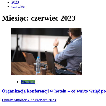
2023
czerwiec
Miesiąc:
czerwiec 2023
Pozostałe
Organizacja konferencji w hotelu – co warto wziąć 
Łukasz Mitrowiak
22 czerwca 2023