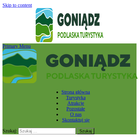
Skip to content
Primary Menu
Strona główna
Turystyka
Atrakcje
Pozostałe
O nas
Skontaktuj się
Szukaj: