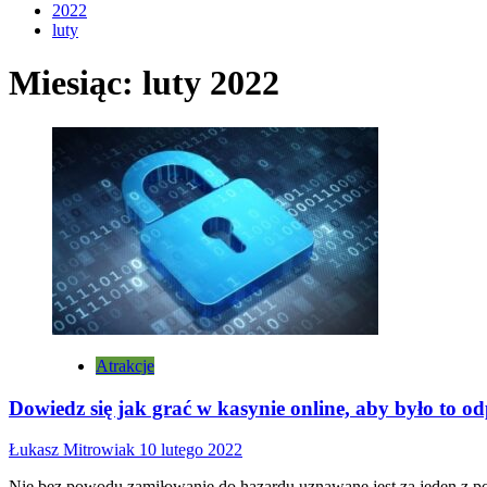
2022
luty
Miesiąc:
luty 2022
Atrakcje
Dowiedz się jak grać w kasynie online, aby było to o
Łukasz Mitrowiak
10 lutego 2022
Nie bez powodu zamiłowanie do hazardu uznawane jest za jeden z p