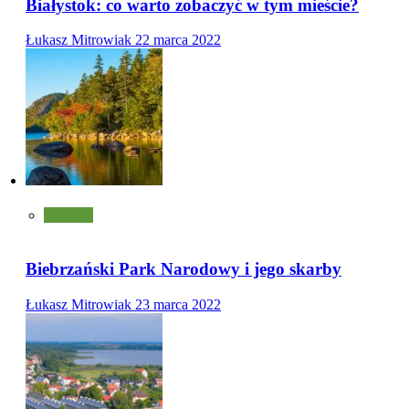
Białystok: co warto zobaczyć w tym mieście?
Łukasz Mitrowiak
22 marca 2022
Atrakcje
Biebrzański Park Narodowy i jego skarby
Łukasz Mitrowiak
23 marca 2022