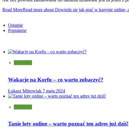
Read More
Read more about Dowiedz się jak grać w kasynie online, 
Ostatnie
Popularne
Turystyka
Wakacje na Korfu – co warto zobaczyć?
Łukasz Mitrowiak
7 maja 2024
Turystyka
Tanie loty online – warto poznać ten adres już dziś!